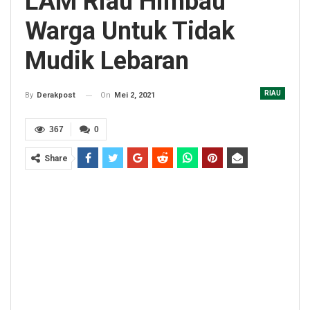
LAM Riau Himbau
Warga Untuk Tidak
Mudik Lebaran
RIAU
On
Mei 2, 2021
By
Derakpost
367
0
Share