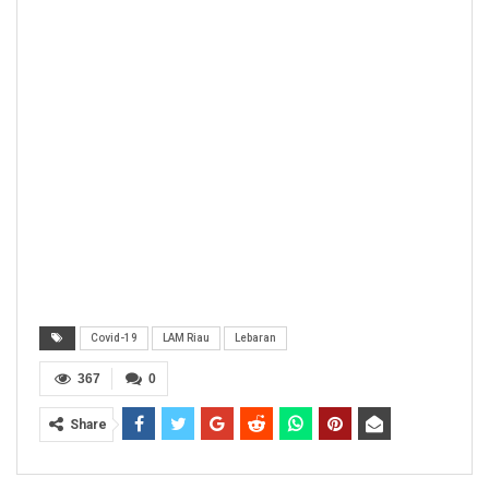
Covid-19
LAM Riau
Lebaran
367
0
Share