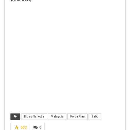
Ditres Narkoba
Malaysia
Polda Riau
Sabu
503
0