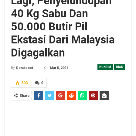
Lagi, Penyelundupan
40 Kg Sabu Dan
50.000 Butir Pil
Ekstasi Dari Malaysia
Digagalkan
HUKRIM
RIAU
On
Mar 5, 2021
By
Derakpost
503
0
Share