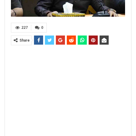
227
0
Share