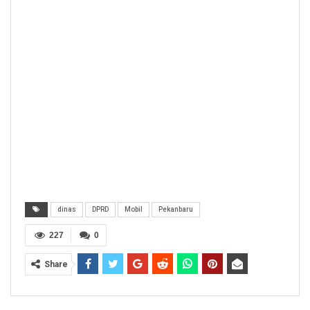
dinas
DPRD
Mobil
Pekanbaru
227
0
Share