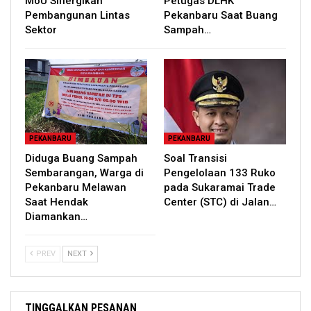
MoU Sinergikan
Petugas DLHK
Pembangunan Lintas
Pekanbaru Saat Buang
Sektor
Sampah…
PEKANBARU
PEKANBARU
Diduga Buang Sampah
Soal Transisi
Sembarangan, Warga di
Pengelolaan 133 Ruko
Pekanbaru Melawan
pada Sukaramai Trade
Saat Hendak
Center (STC) di Jalan…
Diamankan…
PREV
NEXT
TINGGALKAN PESANAN