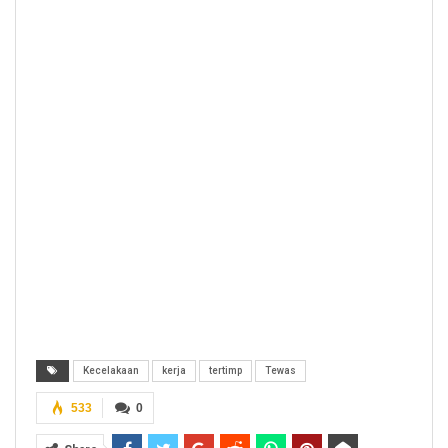
Kecelakaan
kerja
tertimp
Tewas
533
0