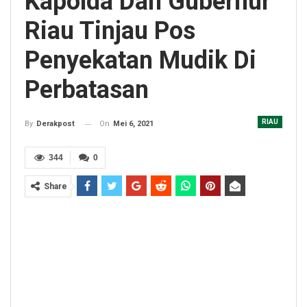
Kapolda Dan Gubernur
Riau Tinjau Pos
Penyekatan Mudik Di
Perbatasan
RIAU
On
Mei 6, 2021
By
Derakpost
344
0
Share