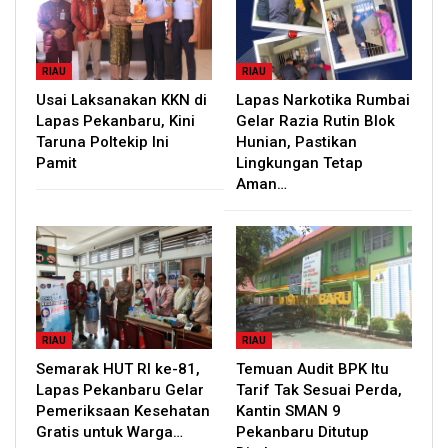
RIAU
RIAU
Usai Laksanakan KKN di
Lapas Narkotika Rumbai
Lapas Pekanbaru, Kini
Gelar Razia Rutin Blok
Taruna Poltekip Ini
Hunian, Pastikan
Pamit
Lingkungan Tetap
Aman…
RIAU
RIAU
Semarak HUT RI ke-81,
Temuan Audit BPK Itu
Lapas Pekanbaru Gelar
Tarif Tak Sesuai Perda,
Pemeriksaan Kesehatan
Kantin SMAN 9
Gratis untuk Warga…
Pekanbaru Ditutup