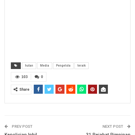
hutan
Media
Pengelola
teraik
103
0
Share
PREV POST
NEXT POST
Kepolisian Inhil
31 Pejabat Pimpinan