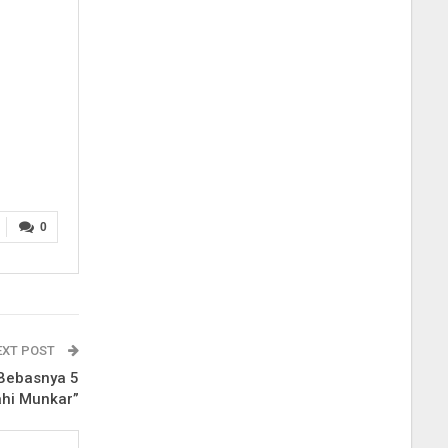
0
EXT POST
 Bebasnya 5
ahi Munkar”