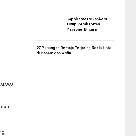
Kapolresta Pekanbaru
Tutup Pembaretan
Personel Bintara…
27 Pasangan Remaja Terjaring Razia Hotel
di Panam dan Arifin…
n
asiswa
 dan
ng