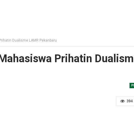
rihatin Dualisme LAMR Pekanbaru
Mahasiswa Prihatin Dualis
P
394