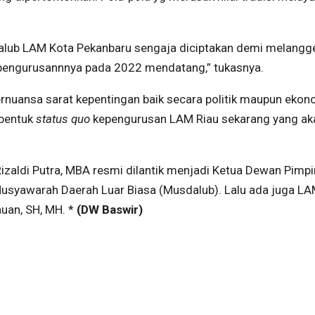
dalub LAM Kota Pekanbaru sengaja diciptakan demi melang
pengurusannnya pada 2022 mendatang,” tukasnya.
bernuansa sarat kepentingan baik secara politik maupun ekon
 bentuk
status quo
kepengurusan LAM Riau sekarang yang ak
 Rizaldi Putra, MBA resmi dilantik menjadi Ketua Dewan Pimp
Musyawarah Daerah Luar Biasa (Musdalub). Lalu ada juga L
uan, SH, MH. *
(DW Baswir)