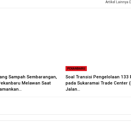
Artikel Lainnya 
PEKANBARU
uang Sampah Sembarangan,
Soal Transisi Pengelolaan 133
Pekanbaru Melawan Saat
pada Sukaramai Trade Center (
iamankan…
Jalan…