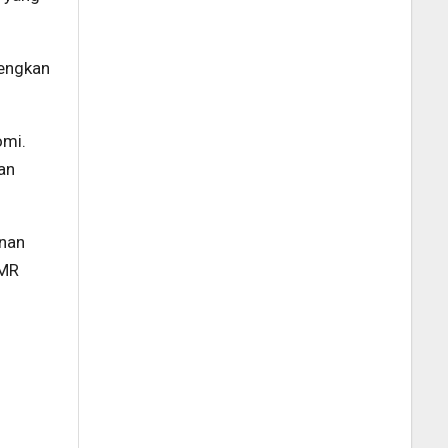
gengkan
omi.
an
inan
AMR