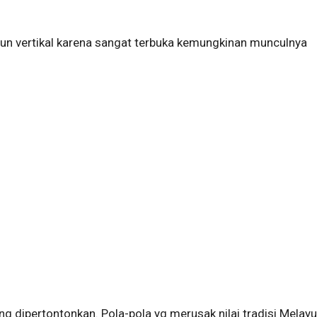
upun vertikal karena sangat terbuka kemungkinan munculnya
g dipertontonkan. Pola-pola yg merusak nilai tradisi Melay