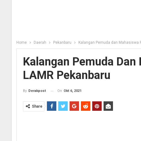
Home
Daerah
Pekanbaru
Kalangan Pemuda dan Mahasiswa P
Kalangan Pemuda Dan 
LAMR Pekanbaru
On
Okt 6, 2021
By
Derakpost
Share