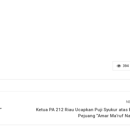
394
N
”
Ketua PA 212 Riau Ucapkan Puji Syukur atas
Pejuang ”Amar Ma’ruf N