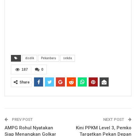
disdik
Pekanbaru
sekda
187
0
Share
PREV POST
NEXT POST
AMPG Rohul Nyatakan
Kini PPKM Level 3, Pemko
Siap Menangkan Golkar
Targetkan Pekan Depan