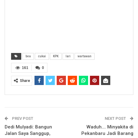
bea
cukai
KPK
lari
wartawan
161
0
Share
PREV POST
NEXT POST
Dedi Mulyadi: Bangun
Waduh…. Minyakita di
Jalan Saya Sanggup,
Pekanbaru Jadi Barang