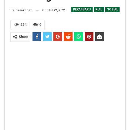
PEKANBARU
RIAU
SOSIAL
On
Jul 22, 2021
By
Derakpost
264
0
Share