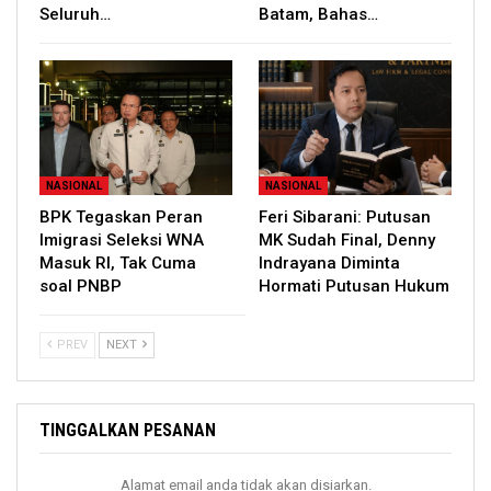
Seluruh…
Batam, Bahas…
NASIONAL
NASIONAL
BPK Tegaskan Peran
Feri Sibarani: Putusan
Imigrasi Seleksi WNA
MK Sudah Final, Denny
Masuk RI, Tak Cuma
Indrayana Diminta
soal PNBP
Hormati Putusan Hukum
PREV
NEXT
TINGGALKAN PESANAN
Alamat email anda tidak akan disiarkan.