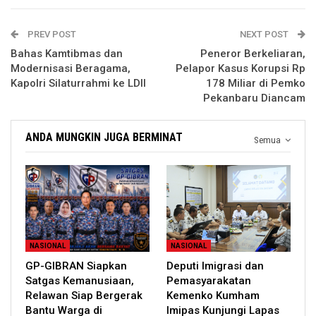
PREV POST
NEXT POST
Bahas Kamtibmas dan
Peneror Berkeliaran,
Modernisasi Beragama,
Pelapor Kasus Korupsi Rp
Kapolri Silaturrahmi ke LDII
178 Miliar di Pemko
Pekanbaru Diancam
ANDA MUNGKIN JUGA BERMINAT
Semua
NASIONAL
NASIONAL
GP-GIBRAN Siapkan
Deputi Imigrasi dan
Satgas Kemanusiaan,
Pemasyarakatan
Relawan Siap Bergerak
Kemenko Kumham
Bantu Warga di
Imipas Kunjungi Lapas