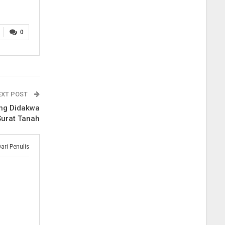
0
EXT POST
ang Didakwa
Surat Tanah
Dari Penulis