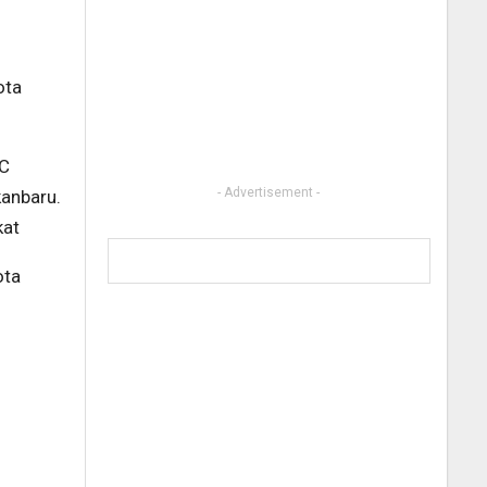
ota
PC
- Advertisement -
anbaru.
kat
ota