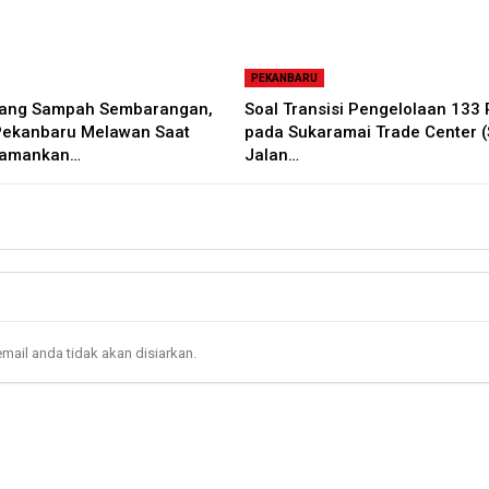
PEKANBARU
uang Sampah Sembarangan,
Soal Transisi Pengelolaan 133
Pekanbaru Melawan Saat
pada Sukaramai Trade Center (
iamankan…
Jalan…
mail anda tidak akan disiarkan.