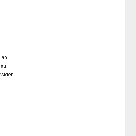
lah
iau
esiden