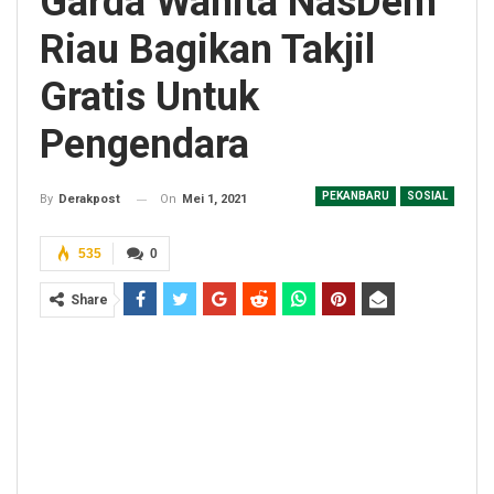
Garda Wanita NasDem
Riau Bagikan Takjil
Gratis Untuk
Pengendara
PEKANBARU
SOSIAL
On
Mei 1, 2021
By
Derakpost
535
0
Share