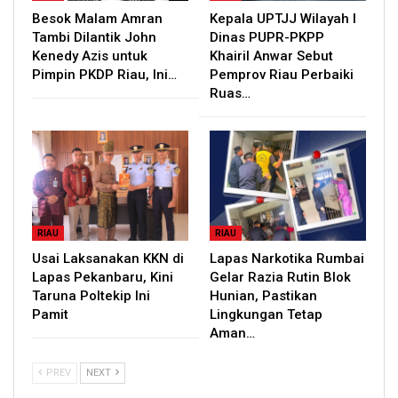
Besok Malam Amran
Kepala UPTJJ Wilayah I
Tambi Dilantik John
Dinas PUPR-PKPP
Kenedy Azis untuk
Khairil Anwar Sebut
Pimpin PKDP Riau, Ini…
Pemprov Riau Perbaiki
Ruas…
RIAU
RIAU
Usai Laksanakan KKN di
Lapas Narkotika Rumbai
Lapas Pekanbaru, Kini
Gelar Razia Rutin Blok
Taruna Poltekip Ini
Hunian, Pastikan
Pamit
Lingkungan Tetap
Aman…
PREV
NEXT