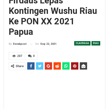
Firdaus Lepas
Kontingen Wushu Riau
Ke PON XX 2021
Papua
OLAHRAGA
RIAU
On
Sep 22, 2021
By
Derakpost
287
0
Share