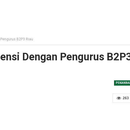
 Pengurus B2P3 Riau
densi Dengan Pengurus B2P
PEKANBA
263