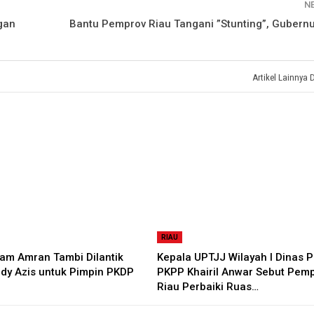
N
gan
Bantu Pemprov Riau Tangani ”Stunting”, Gubernu
Artikel Lainnya 
RIAU
am Amran Tambi Dilantik
Kepala UPTJJ Wilayah I Dinas 
dy Azis untuk Pimpin PKDP
PKPP Khairil Anwar Sebut Pem
Riau Perbaiki Ruas…