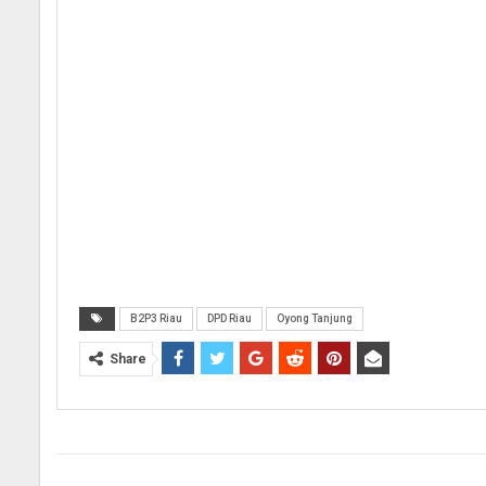
B2P3 Riau
DPD Riau
Oyong Tanjung
Share