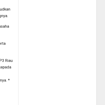
judkan
gnya.
usaha
erta
P3 Riau
kepada
nya. *