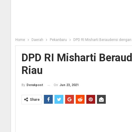
Home
Daerah
Pekanbaru
DPD RI Misharti Beraudensi dengan
DPD RI Misharti Berau
Riau
On
Jun 23, 2021
By
Derakpost
Share