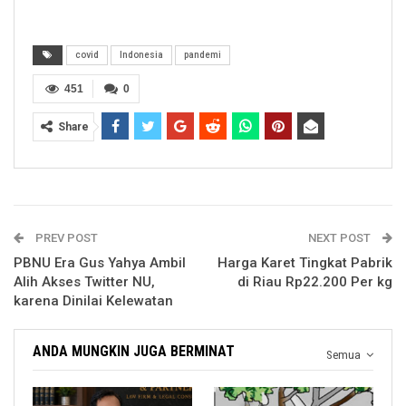
covid
Indonesia
pandemi
451
0
Share
PREV POST
NEXT POST
PBNU Era Gus Yahya Ambil
Harga Karet Tingkat Pabrik
Alih Akses Twitter NU,
di Riau Rp22.200 Per kg
karena Dinilai Kelewatan
ANDA MUNGKIN JUGA BERMINAT
Semua