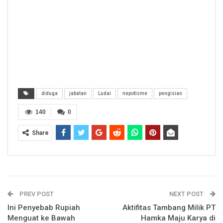
diduga
jabatan
Ludai
nepotisme
pengisian
140
0
Share
PREV POST
NEXT POST
Ini Penyebab Rupiah
Aktifitas Tambang Milik PT
Menguat ke Bawah
Hamka Maju Karya di