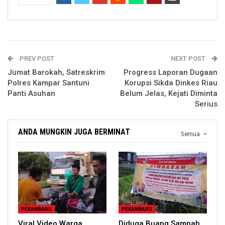
PREV POST
NEXT POST
Jumat Barokah, Satreskrim
Progress Laporan Dugaan
Polres Kampar Santuni
Korupsi Sikda Dinkes Riau
Panti Asuhan
Belum Jelas, Kejati Diminta
Serius
ANDA MUNGKIN JUGA BERMINAT
Semua
PEKANBARU
PEKANBARU
Viral Video Warga
Diduga Buang Sampah