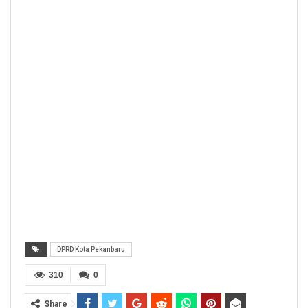
DPRD Kota Pekanbaru
310
0
Share