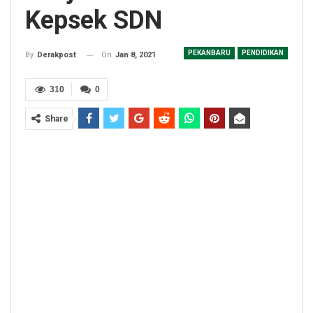
Kepsek SDN
PEKANBARU
PENDIDIKAN
On
Jan 8, 2021
By
Derakpost
310
0
Share