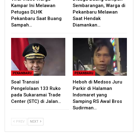
Kampar Ini Melawan
Sembarangan, Warga di
Petugas DLHK
Pekanbaru Melawan
Pekanbaru Saat Buang
Saat Hendak
Sampah…
Diamankan…
PEKANBARU
PEKANBARU
Soal Transisi
Heboh di Medsos Juru
Pengelolaan 133 Ruko
Parkir di Halaman
pada Sukaramai Trade
Indomaret yang
Center (STC) di Jalan…
Samping RS Awal Bros
Sudirman…
PREV
NEXT