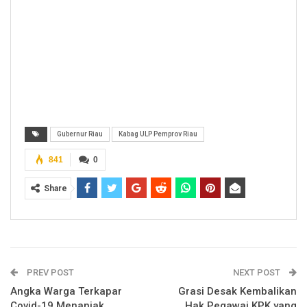
Gubernur Riau
Kabag ULP Pemprov Riau
841
0
Share
PREV POST
NEXT POST
Angka Warga Terkapar
Grasi Desak Kembalikan
Covid-19 Menanjak,
Hak Pegawai KPK yang