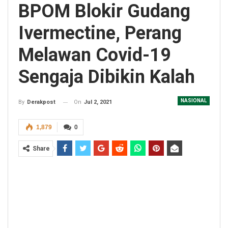
BPOM Blokir Gudang
Ivermectine, Perang
Melawan Covid-19
Sengaja Dibikin Kalah
NASIONAL
On
Jul 2, 2021
By
Derakpost
1,879
0
Share