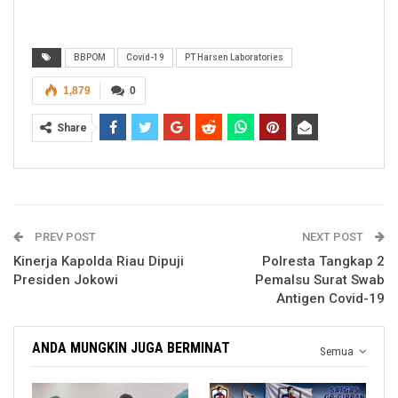
BBPOM
Covid-19
PT Harsen Laboratories
1,879
0
Share
PREV POST
NEXT POST
Kinerja Kapolda Riau Dipuji
Polresta Tangkap 2
Presiden Jokowi
Pemalsu Surat Swab
Antigen Covid-19
ANDA MUNGKIN JUGA BERMINAT
Semua