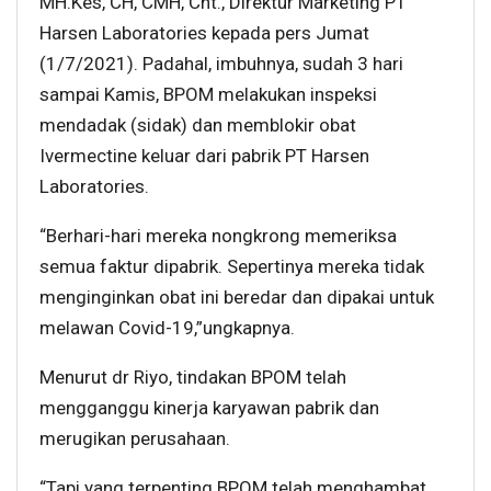
MH.Kes, CH, CMH, Cht., Direktur Marketing PT
Harsen Laboratories kepada pers Jumat
(1/7/2021). Padahal, imbuhnya, sudah 3 hari
sampai Kamis, BPOM melakukan inspeksi
mendadak (sidak) dan memblokir obat
Ivermectine keluar dari pabrik PT Harsen
Laboratories.
“Berhari-hari mereka nongkrong memeriksa
semua faktur dipabrik. Sepertinya mereka tidak
menginginkan obat ini beredar dan dipakai untuk
melawan Covid-19,”ungkapnya.
Menurut dr Riyo, tindakan BPOM telah
mengganggu kinerja karyawan pabrik dan
merugikan perusahaan.
“Tapi yang terpenting BPOM telah menghambat