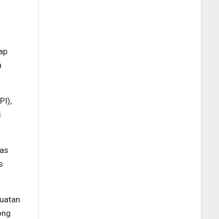
tap
h
PI),
i
tas
s
guatan
ong