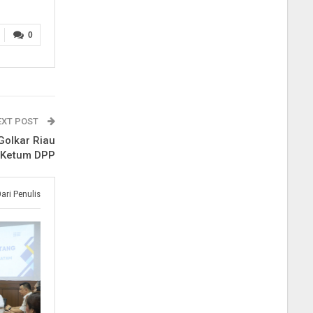
0
EXT POST
Golkar Riau
k Ketum DPP
Dari Penulis