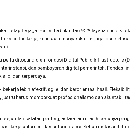
 tetap terjaga. Hal ini terbukti dari 95% layanan publik te
leksibilitas kerja, kepuasan masyarakat terjaga, dan seluru
esmi.
erlu ditopang oleh fondasi Digital Public Infrastructure (D
ntarinstansi, dan pembayaran digital pemerintah. Fondasi in
k silo, dan terpercaya.
erja lebih efektif, agile, dan berorientasi hasil. Fleksibili
n, justru harus memperkuat profesionalisme dan akuntabilita
t sejumlah catatan penting, antara lain masih perlunya pen
nasi kerja antarunit dan antarinstansi. Setiap instansi didor