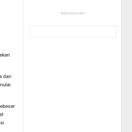
- Advertisement -
pekan
 dari
mulai
sebesar
at
si