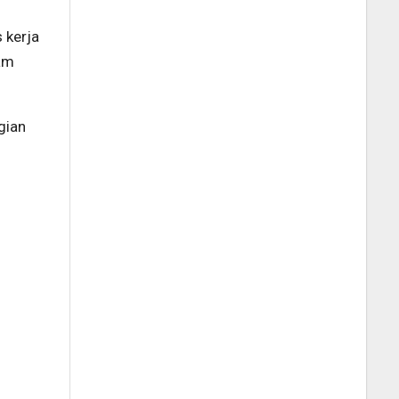
s kerja
lam
gian