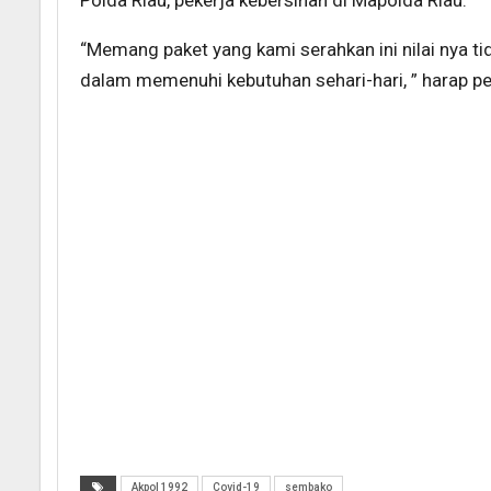
Polda Riau, pekerja kebersihan di Mapolda Riau.
“Memang paket yang kami serahkan ini nilai nya t
dalam memenuhi kebutuhan sehari-hari, ” harap per
Akpol 1992
Covid-19
sembako