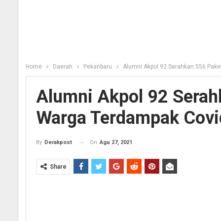
Home
Daerah
Pekanbaru
Alumni Akpol 92 Serahkan 556 Pak
Alumni Akpol 92 Sera
Warga Terdampak Covi
On
Agu 27, 2021
By
Derakpost
Share