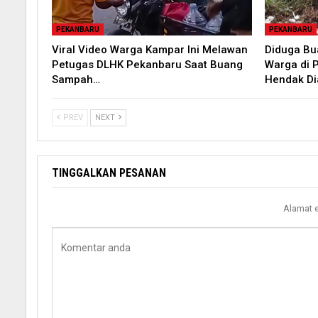
PEKANBARU
PEKANBARU
Viral Video Warga Kampar Ini Melawan
Diduga B
Petugas DLHK Pekanbaru Saat Buang
Warga di 
Sampah…
Hendak D
PREV
NEXT
TINGGALKAN PESANAN
Alamat e