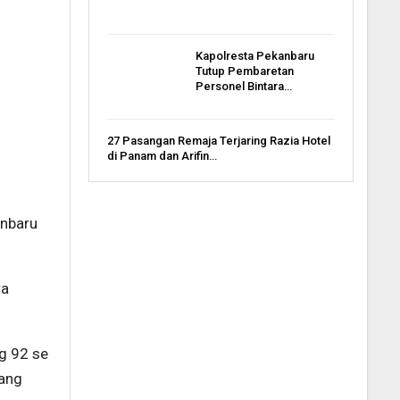
Kapolresta Pekanbaru
Tutup Pembaretan
Personel Bintara…
27 Pasangan Remaja Terjaring Razia Hotel
di Panam dan Arifin…
anbaru
ra
ng 92 se
yang