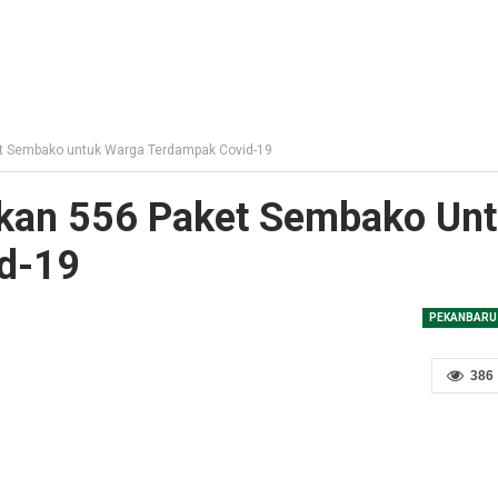
et Sembako untuk Warga Terdampak Covid-19
hkan 556 Paket Sembako Un
d-19
PEKANBARU
386