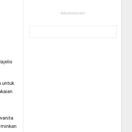
- Advertisement -
ajelis
a untuk
kaian.
wanita
erminkan