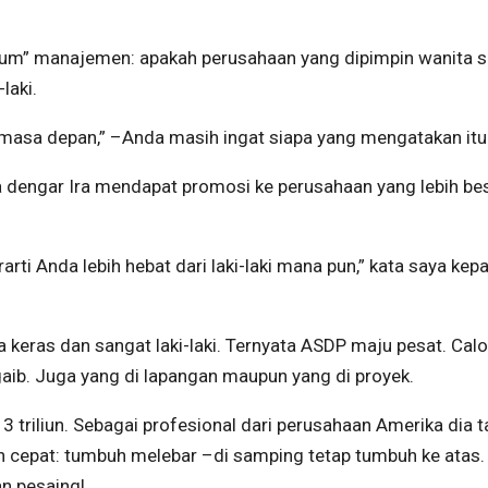
orium” manajemen: apakah perusahaan yang dipimpin wanita
laki.
asa depan,” –Anda masih ingat siapa yang mengatakan itu
ya dengar Ira mendapat promosi ke perusahaan yang lebih be
rarti Anda lebih hebat dari laki-laki mana pun,” kata saya kep
 keras dan sangat laki-laki. Ternyata ASDP maju pesat. Cal
aib. Juga yang di lapangan maupun yang di proyek.
 triliun. Sebagai profesional dari perusahaan Amerika dia t
cepat: tumbuh melebar –di samping tetap tumbuh ke atas.
an pesaing!