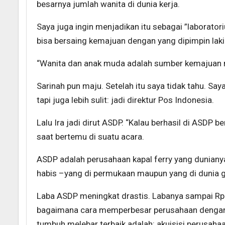
besarnya jumlah wanita di dunia kerja.
Saya juga ingin menjadikan itu sebagai ”laborat
bisa bersaing kemajuan dengan yang dipimpin laki-
“Wanita dan anak muda adalah sumber kemajuan m
Sarinah pun maju. Setelah itu saya tidak tahu. Sa
tapi juga lebih sulit: jadi direktur Pos Indonesia.
Lalu Ira jadi dirut ASDP. “Kalau berhasil di ASDP be
saat bertemu di suatu acara.
ASDP adalah perusahaan kapal ferry yang dunianya
habis –yang di permukaan maupun yang di dunia g
Laba ASDP meningkat drastis. Labanya sampai Rp 3
bagaimana cara memperbesar perusahaan dengan 
tumbuh melebar terbaik adalah: akuisisi perusaha