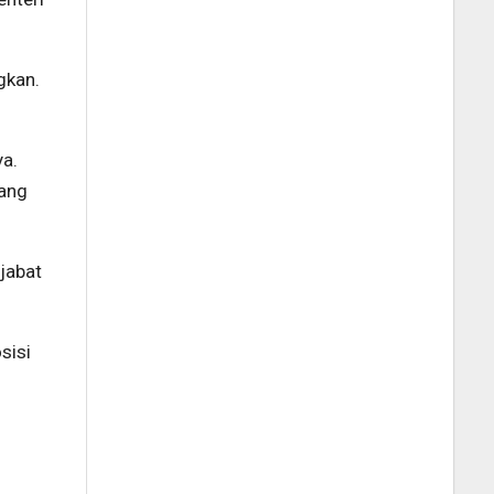
gkan.
ya.
rang
jabat
sisi