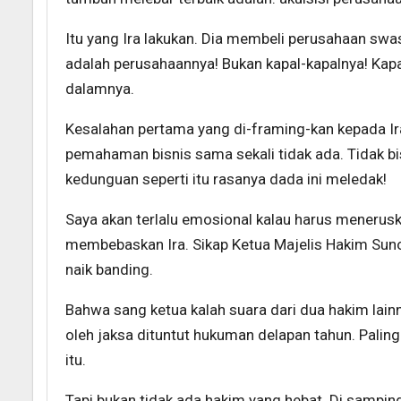
Itu yang Ira lakukan. Dia membeli perusahaan swa
adalah perusahaannya! Bukan kapal-kapalnya! Kapa
dalamnya.
Kesalahan pertama yang di-framing-kan kepada Ira a
pemahaman bisnis sama sekali tidak ada. Tidak bi
kedunguan seperti itu rasanya dada ini meledak!
Saya akan terlalu emosional kalau harus meneruska
membebaskan Ira. Sikap Ketua Majelis Hakim Sun
naik banding.
Bahwa sang ketua kalah suara dari dua hakim lai
oleh jaksa dituntut hukuman delapan tahun. Palin
itu.
Tapi bukan tidak ada hakim yang hebat. Di sampin