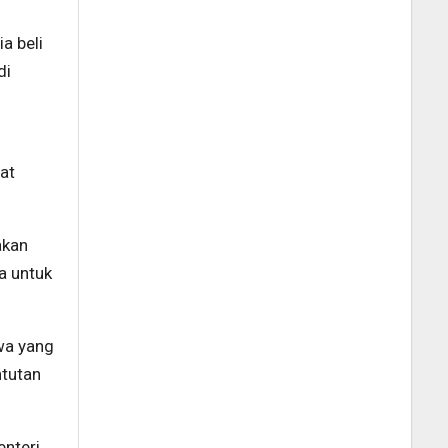
a beli
di
at
akan
a untuk
wa yang
ntutan
enteri