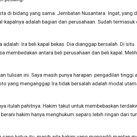
sta di bidang yang sama: Jembatan Nusantara. Ingat, yang di
l-kapalnya adalah bagian dari perusahaan. Sudah termasuk 
dalah: Ira beli kapal bekas. Dia dianggap bersalah. Di situ
sa membedakan antara beli perusahaan dan beli kapal. Melih
n tulisan ini. Saya masih punya harapan: pengadilan tinggi 
oto yang menganggap Ira tidak bersalah adalah modal utam
nnya itulah pahitnya. Hakim takut untuk membebaskan terdak
g berani hakim hanya menghukum separo lebih ringan dari tu
g sang ketua itu, masih ada hakim yang mengadili mantan m