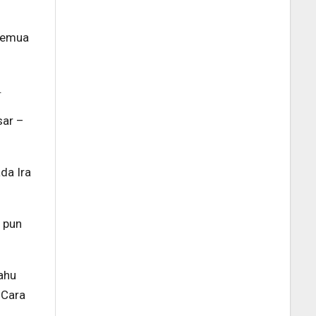
 semua
.
sar –
ada Ira
o pun
ahu
 Cara