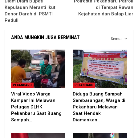
Diam Diam Bupati
Polresta Pekanbaru Patroli
Kepulauan Meranti Ikut
di Tempat Rawan
Donor Darah di PSMTI
Kejahatan dan Balap Liar
Peduli
ANDA MUNGKIN JUGA BERMINAT
Semua
PEKANBARU
PEKANBARU
Viral Video Warga
Diduga Buang Sampah
Kampar Ini Melawan
Sembarangan, Warga di
Petugas DLHK
Pekanbaru Melawan
Pekanbaru Saat Buang
Saat Hendak
Sampah…
Diamankan…