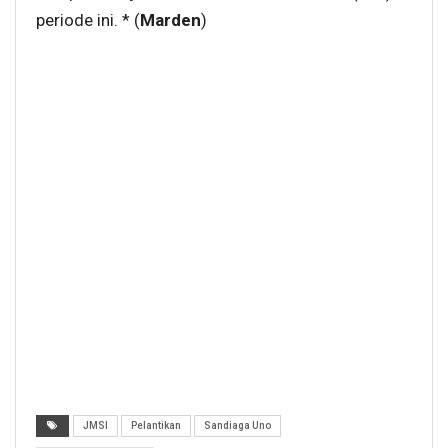
periode ini. * (
Marden
)
JMSI
Pelantikan
Sandiaga Uno