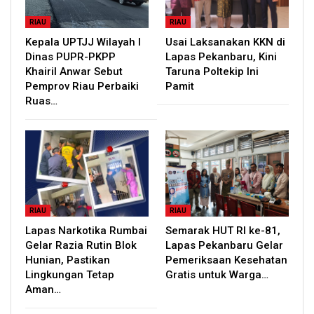
RIAU
RIAU
Kepala UPTJJ Wilayah I
Usai Laksanakan KKN di
Dinas PUPR-PKPP
Lapas Pekanbaru, Kini
Khairil Anwar Sebut
Taruna Poltekip Ini
Pemprov Riau Perbaiki
Pamit
Ruas…
RIAU
RIAU
Lapas Narkotika Rumbai
Semarak HUT RI ke-81,
Gelar Razia Rutin Blok
Lapas Pekanbaru Gelar
Hunian, Pastikan
Pemeriksaan Kesehatan
Lingkungan Tetap
Gratis untuk Warga…
Aman…