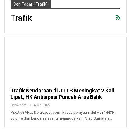
Cari Tagar: "Trafik"
Trafik
Trafik Kendaraan di JTTS Meningkat 2 Kali
Lipat, HK Antisipasi Puncak Arus Balik
Derakpost
6 Mei 2022
PEKANBARU, Derakpost.com- Pasca perayaan Idul Fitri 1443H,
volume dari kendaraan yang meninggalkan Pulau Sumatera…