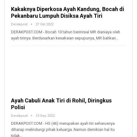
Kakaknya Diperkosa Ayah Kandung, Bocah di
Pekanbaru Lumpuh Disiksa Ayah Tiri
Derakpost
27 Okt 2022
DERAKPOST.COM - Bocah 10 tahun berinisial MR dianiaya oleh
ayah tirinya. Berdasarkan kesaksian sepupunya, MR bahkan…
Ayah Cabuli Anak Tiri di Rohil, Diringkus
Polisi
Derakpost
13 Sep 2022
DERAKPOST.COM - HS (46) merupakan ayah tiri seharusnya
diharap melindungi pihak keluarga. Namun demikian hal itu
tidak…