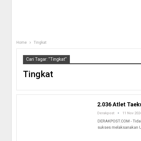
Home
Tingkat
Cari Tagar: "Tingkat"
Tingkat
2.036 Atlet Taek
Derakpost
11 Nov 202
DERAKPOST.COM - Tidak 
sukses melaksanakan U