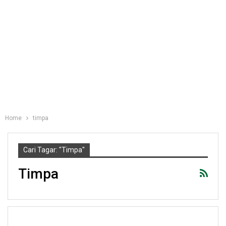
Home
timpa
Cari Tagar: "timpa"
Timpa