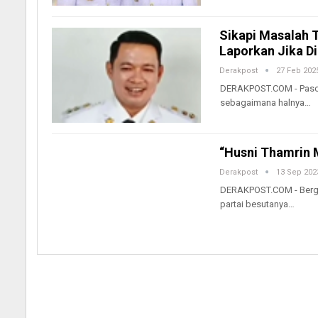
Sikapi Masalah 
Laporkan Jika Di
Derakpost
27 Feb 202
DERAKPOST.COM - Pasca 
sebagaimana halnya…
“Husni Thamrin 
Derakpost
13 Sep 202
DERAKPOST.COM - Bergab
partai besutanya…