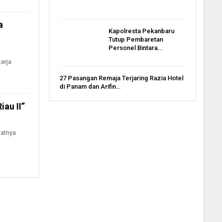
a
Kapolresta Pekanbaru
Tutup Pembaretan
Personel Bintara…
erja
27 Pasangan Remaja Terjaring Razia Hotel
di Panam dan Arifin…
au II”
uatnya