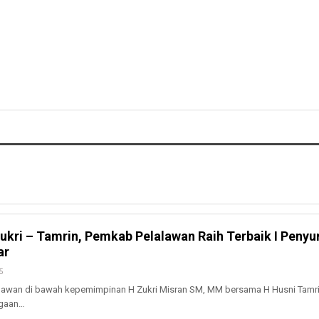
kri – Tamrin, Pemkab Pelalawan Raih Terbaik I Peny
ar
5
awan di bawah kepemimpinan H Zukri Misran SM, MM bersama H Husni Tamrin
rgaan…