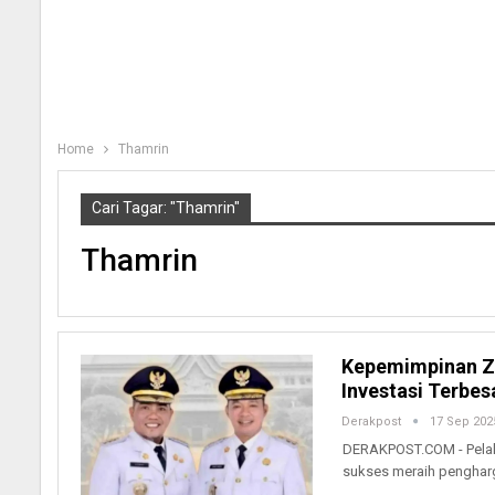
Home
Thamrin
Cari Tagar: "Thamrin"
Thamrin
Kepemimpinan Zu
Investasi Terbes
Derakpost
17 Sep 202
DERAKPOST.COM - Pelal
sukses meraih pengha