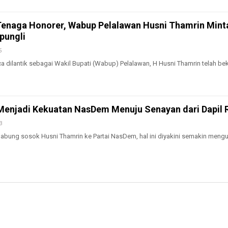
Tenaga Honorer, Wabup Pelalawan Husni Thamrin Mint
pungli
5
dilantik sebagai Wakil Bupati (Wabup) Pelalawan, H Husni Thamrin telah bek
Menjadi Kekuatan NasDem Menuju Senayan dari Dapil Ri
3
ung sosok Husni Thamrin ke Partai NasDem, hal ini diyakini semakin meng