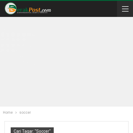
Home
soccer
Cari Tagar: "soccer"