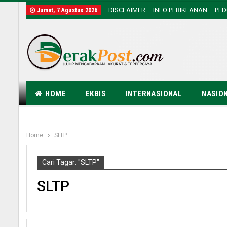
DISCLAIMER
INFO PERIKLANAN
PE
Jumat, 7 Agustus 2026
HOME
EKBIS
INTERNASIONAL
NASIO
Home
SLTP
Cari Tagar: "SLTP"
SLTP