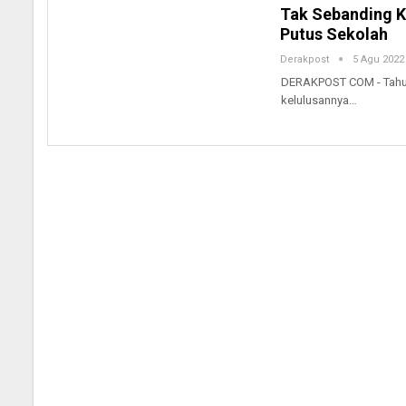
Tak Sebanding K
Putus Sekolah
Derakpost
5 Agu 2022
DERAKPOST COM - Tahun k
kelulusannya…