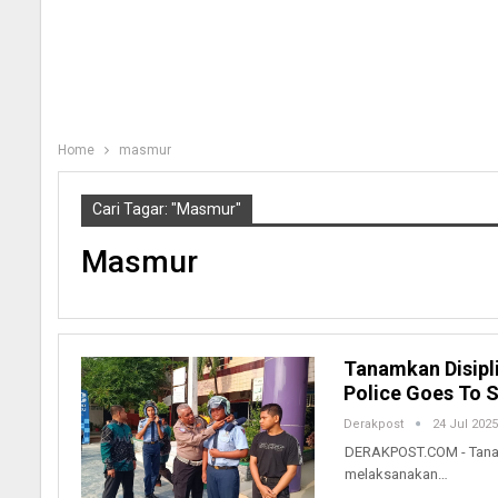
Home
masmur
Cari Tagar: "masmur"
Masmur
Tanamkan Disipli
Police Goes To 
Derakpost
24 Jul 2025
DERAKPOST.COM - Tanamka
melaksanakan…